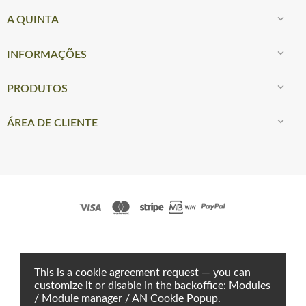

A QUINTA

INFORMAÇÕES

PRODUTOS

ÁREA DE CLIENTE
This is a cookie agreement request — you can
Mel Montanha Biológico 1Kg
13,50 €
customize it or disable in the backoffice: Modules
/ Module manager / AN Cookie Popup.