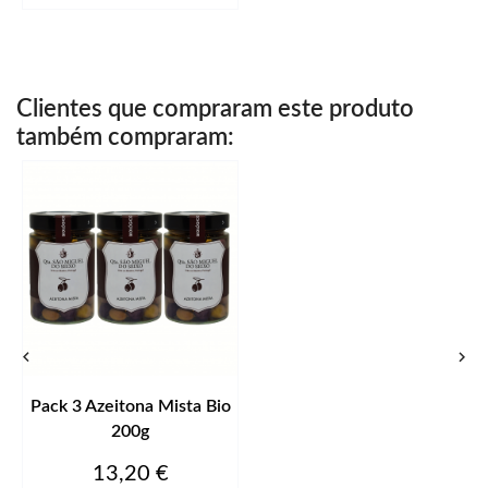
Clientes que compraram este produto
também compraram:


Pack 3 Azeitona Mista Bio
200g
Preço
13,20 €