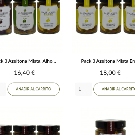
k 3 Azeitona Mista, Alho...
Pack 3 Azeitona Mista Em
Precio
Precio
16,40 €
18,00 €
AÑADIR AL CARRITO
AÑADIR AL CARRI