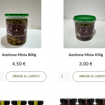
Azeitona Mista 800g
Azeitona Mista 450g
Precio
Precio
4,50 €
3,00 €
AÑADIR AL CARRITO
AÑADIR AL CARRI