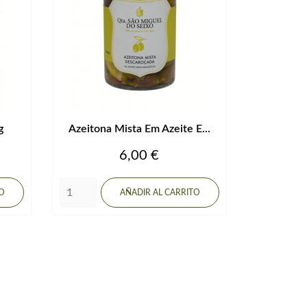
g
Azeitona Mista Em Azeite E...
Precio
6,00 €
TO
AÑADIR AL CARRITO