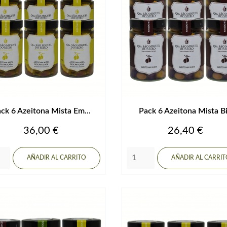
ck 6 Azeitona Mista Em...
Pack 6 Azeitona Mista B
Precio
Precio
36,00 €
26,40 €
AÑADIR AL CARRITO
AÑADIR AL CARRI