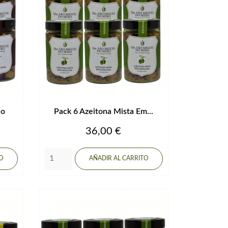
io
Pack 6 Azeitona Mista Em...
Precio
36,00 €
TO
AÑADIR AL CARRITO