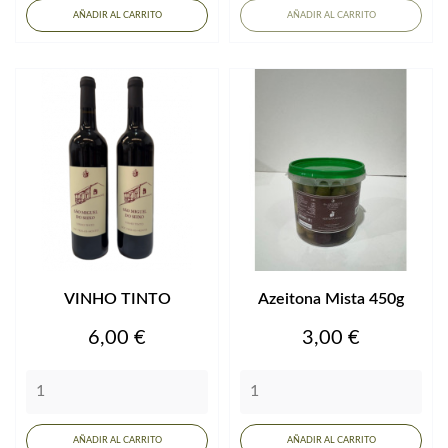
AÑADIR AL CARRITO
AÑADIR AL CARRITO
VINHO TINTO
Azeitona Mista 450g
Precio
Precio
6,00 €
3,00 €
AÑADIR AL CARRITO
AÑADIR AL CARRITO