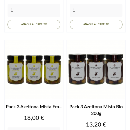
AÑADIR AL CARRITO
AÑADIR AL CARRITO
Pack 3 Azeitona Mista Em...
Pack 3 Azeitona Mista Bio
200g
Precio
18,00 €
Precio
13,20 €