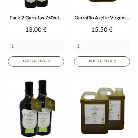
Pack 2 Garrafas 750ml...
Garrafão Azeite Virgem...
Precio
Precio
13,00 €
15,50 €
AÑADIR AL CARRITO
AÑADIR AL CARRITO