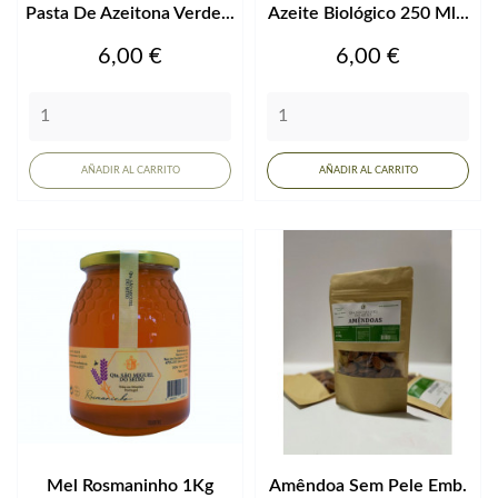
Pasta De Azeitona Verde...
Azeite Biológico 250 Ml...
Precio
Precio
6,00 €
6,00 €
AÑADIR AL CARRITO
AÑADIR AL CARRITO
Mel Rosmaninho 1Kg
Amêndoa Sem Pele Emb.