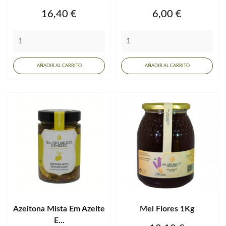
Precio
Precio
16,40 €
6,00 €
AÑADIR AL CARRITO
AÑADIR AL CARRITO
Azeitona Mista Em Azeite
Mel Flores 1Kg
E...