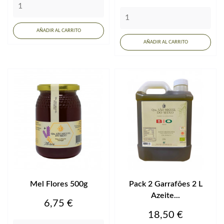
AÑADIR AL CARRITO
AÑADIR AL CARRITO
Mel Flores 500g
Pack 2 Garrafões 2 L
Azeite...
Precio
6,75 €
Precio
18,50 €