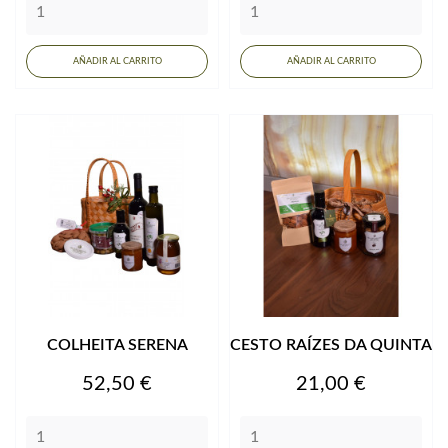
AÑADIR AL CARRITO
AÑADIR AL CARRITO
COLHEITA SERENA
CESTO RAÍZES DA QUINTA
Precio
Precio
52,50 €
21,00 €