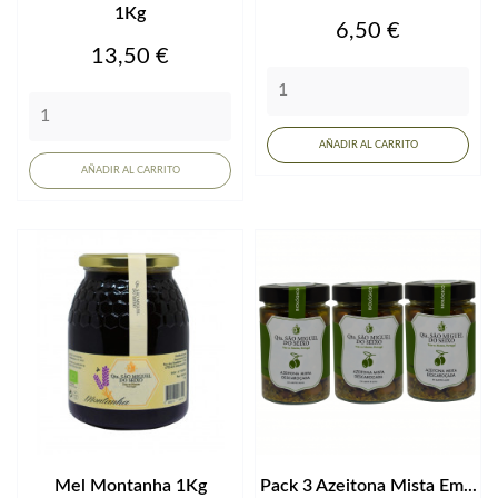
1Kg
Precio
6,50 €
Precio
13,50 €
AÑADIR AL CARRITO
AÑADIR AL CARRITO
Mel Montanha 1Kg
Pack 3 Azeitona Mista Em...