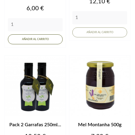
Precio
12,10 €
Precio
6,00 €
AÑADIR AL CARRITO
AÑADIR AL CARRITO
Pack 2 Garrafas 250ml...
Mel Montanha 500g