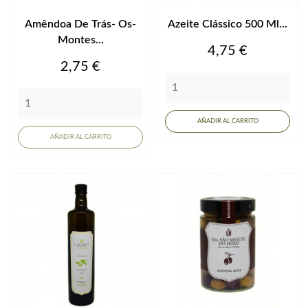
Amêndoa De Trás- Os-
Azeite Clássico 500 Ml...
Montes...
Precio
4,75 €
Precio
2,75 €
AÑADIR AL CARRITO
AÑADIR AL CARRITO