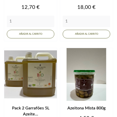
Precio
Precio
12,70 €
18,00 €
AÑADIR AL CARRITO
AÑADIR AL CARRITO
Pack 2 Garrafões 5L
Azeitona Mista 800g
Azeite...