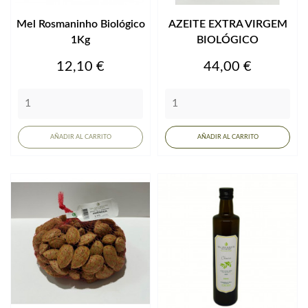
Mel Rosmaninho Biológico
AZEITE EXTRA VIRGEM
1Kg
BIOLÓGICO
Precio
Precio
12,10 €
44,00 €
AÑADIR AL CARRITO
AÑADIR AL CARRITO