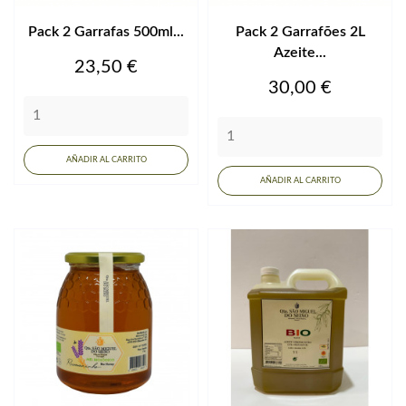
Pack 2 Garrafas 500ml...
Pack 2 Garrafões 2L
Azeite...
Precio
23,50 €
Precio
30,00 €
AÑADIR AL CARRITO
AÑADIR AL CARRITO