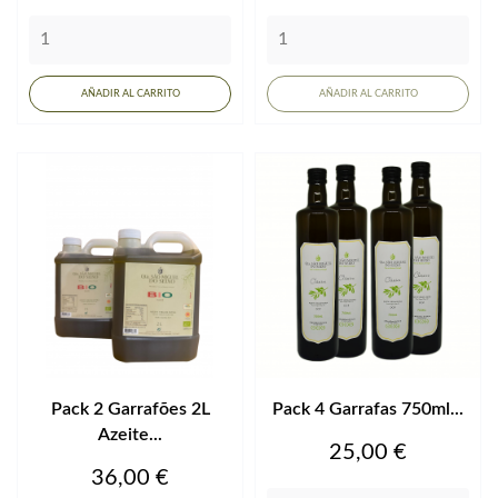
AÑADIR AL CARRITO
AÑADIR AL CARRITO
Pack 2 Garrafões 2L
Pack 4 Garrafas 750ml...
Azeite...
Precio
25,00 €
Precio
36,00 €