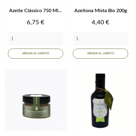
Azeite Clássico 750 Ml...
Azeitona Mista Bio 200g
Precio
Precio
6,75 €
4,40 €
AÑADIR AL CARRITO
AÑADIR AL CARRITO