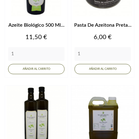
Azeite Biológico 500 Ml...
Pasta De Azeitona Preta...
Precio
Precio
11,50 €
6,00 €
AÑADIR AL CARRITO
AÑADIR AL CARRITO