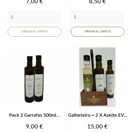
Precio
Precio
7,00 €
8,50 €
AÑADIR AL CARRITO
AÑADIR AL CARRITO
Pack 2 Garrafas 500ml...
Galheteiro + 2 X Azeite EV...
Precio
Precio
9,00 €
15,00 €