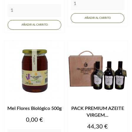
AÑADIR AL CARRITO
AÑADIR AL CARRITO
Mel Flores Biológico 500g
PACK PREMIUM AZEITE
VIRGEM...
Precio
0,00 €
Precio
44,30 €