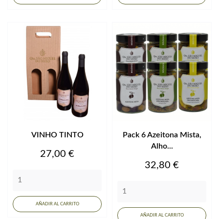
VINHO TINTO
Pack 6 Azeitona Mista,
Alho...
Precio
27,00 €
Precio
32,80 €
AÑADIR AL CARRITO
AÑADIR AL CARRITO