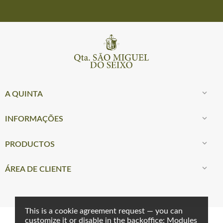

A QUINTA

INFORMAÇÕES

PRODUCTOS

ÁREA DE CLIENTE
This is a cookie agreement request — you can
customize it or disable in the backoffice: Modules